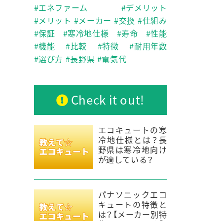
エネファーム
デメリット
メリット
メーカー
交換
仕組み
保証
寒冷地仕様
寿命
性能
機能
比較
特徴
耐用年数
選び方
長野県
電気代
Check it out!
エコキュートの寒
冷地仕様とは？長
野県は寒冷地向け
が適している？
パナソニックエコ
キュートの特徴と
は？【メーカー別特