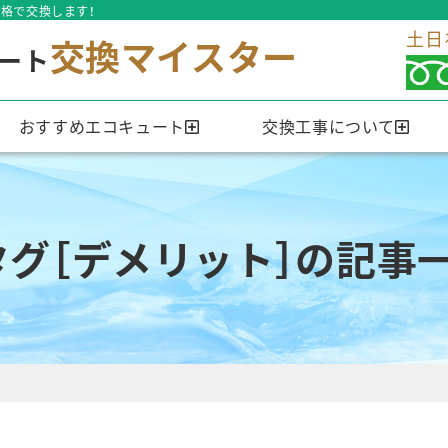
格で交換します！
土日
交換マイスター
ート
おすすめエコキュート
交換工事について
タグ［デメリット］の記事