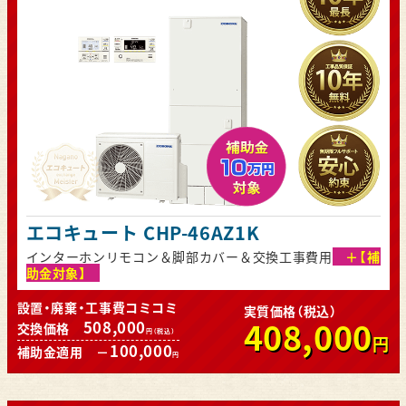
エコキュート CHP-46AZ1K
インターホンリモコン＆脚部カバー＆交換工事費用
＋【補
助金対象】
設置・廃棄・工事費コミコミ
実質価格（税込）
408,000
508,000
交換価格
円（税込）
円
100,000
補助金適用 －
円