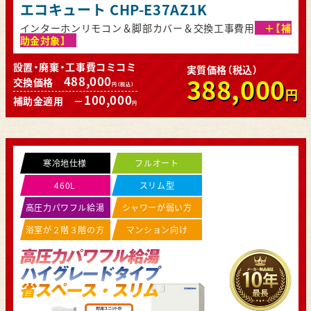
エコキュート CHP-E37AZ1K
インターホンリモコン＆脚部カバー＆交換工事費用
＋【補
助金対象】
設置・廃棄・工事費コミコミ
実質価格（税込）
388,000
488,000
交換価格
円（税込）
円
100,000
補助金適用 －
円
寒冷地仕様
フルオート
460L
スリム型
高圧力パワフル給湯
シャワーが弱い方
浴室が２階３階の方
マンション向け