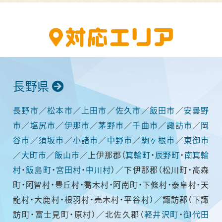
長野県
長野市
／
松本市
／
上田市
／
佐久市
／
飯田市
／
安曇野
市
／
塩尻市
／
伊那市
／
茅野市
／
千曲市
／
諏訪市
／
岡
谷市
／
須坂市
／
小諸市
／
中野市
／
駒ヶ根市
／
東御市
／
大町市
／
飯山市
／上伊那郡（
箕輪町
・
辰野町
・
南箕輪
村
・
飯島町
・
宮田村
・
中川村
）／下伊那郡（松川町・高森
町・阿智村・豊丘村・喬木村・阿南町・下條村・泰阜村・天
龍村・大鹿村・根羽村・売木村・平谷村）／諏訪郡（下諏
訪町・富士見町・原村）／北佐久郡（
軽井沢町
・
御代田