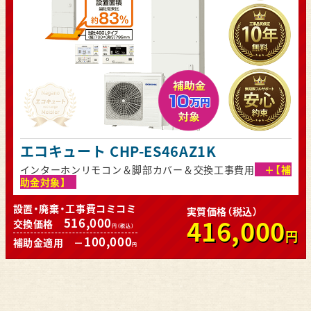
エコキュート CHP-ES46AZ1K
インターホンリモコン＆脚部カバー＆交換工事費用
＋【補
助金対象】
設置・廃棄・工事費コミコミ
実質価格（税込）
416,000
516,000
交換価格
円（税込）
円
100,000
補助金適用 －
円