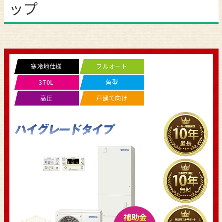
ップ
寒冷地仕様
フルオート
370L
角型
高圧
戸建て向け