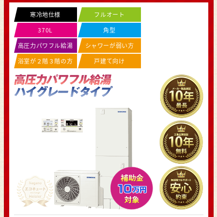
寒冷地仕様
フルオート
370L
角型
高圧力パワフル給湯
シャワーが弱い方
浴室が２階３階の方
戸建て向け