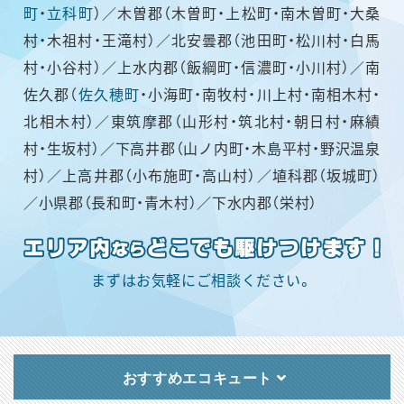
町
・
立科町
）／木曽郡（木曽町・上松町・南木曽町・大桑
村・木祖村・王滝村）／北安曇郡（池田町・松川村・白馬
村・小谷村）／上水内郡（飯綱町・信濃町・小川村）／南
佐久郡（
佐久穂町
・小海町・南牧村・川上村・南相木村・
北相木村）／東筑摩郡（山形村・筑北村・朝日村・麻績
村・生坂村）／下高井郡（山ノ内町・木島平村・野沢温泉
村）／上高井郡（小布施町・高山村）／埴科郡（坂城町）
／小県郡（長和町・青木村）／下水内郡（栄村）
まずはお気軽にご相談ください。