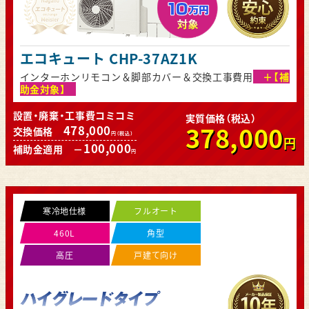
エコキュート CHP-37AZ1K
インターホンリモコン＆脚部カバー＆交換工事費用
＋【補
助金対象】
設置・廃棄・工事費コミコミ
実質価格（税込）
378,000
478,000
交換価格
円（税込）
円
100,000
補助金適用 －
円
寒冷地仕様
フルオート
460L
角型
高圧
戸建て向け