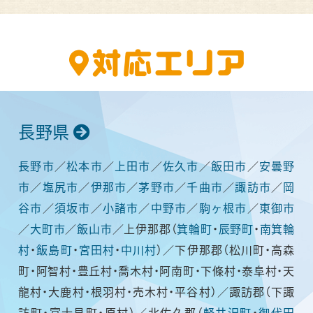
長野県
長野市
／
松本市
／
上田市
／
佐久市
／
飯田市
／
安曇野
市
／
塩尻市
／
伊那市
／
茅野市
／
千曲市
／
諏訪市
／
岡
谷市
／
須坂市
／
小諸市
／
中野市
／
駒ヶ根市
／
東御市
／
大町市
／
飯山市
／上伊那郡（
箕輪町
・
辰野町
・
南箕輪
村
・
飯島町
・
宮田村
・
中川村
）／下伊那郡（松川町・高森
町・阿智村・豊丘村・喬木村・阿南町・下條村・泰阜村・天
龍村・大鹿村・根羽村・売木村・平谷村）／諏訪郡（下諏
訪町・富士見町・原村）／北佐久郡（
軽井沢町
・
御代田