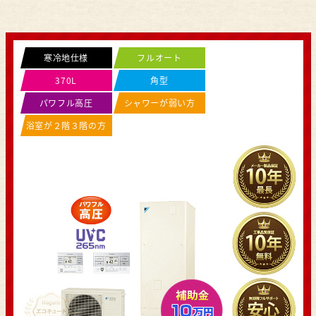
寒冷地仕様
フルオート
370L
角型
パワフル高圧
シャワーが弱い方
浴室が２階３階の方