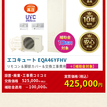
エコキュート EQA46YFHV
リモコン＆脚部カバー＆交換工事費用
＋【補助金対象】
設置・廃棄・工事費コミコミ
実質価格（税込）
425,000
525,000
交換価格
円（税込）
円
100,000
補助金適用 －
円