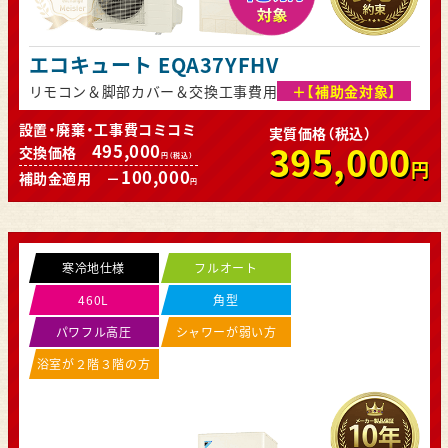
エコキュート EQA37YFHV
リモコン＆脚部カバー＆交換工事費用
＋【補助金対象】
設置・廃棄・工事費コミコミ
実質価格（税込）
395,000
495,000
交換価格
円（税込）
円
100,000
補助金適用 －
円
寒冷地仕様
フルオート
460L
角型
パワフル高圧
シャワーが弱い方
浴室が２階３階の方