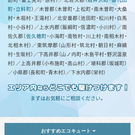
町
・
立科町
）／木曽郡（木曽町・上松町・南木曽町・大桑
村・木祖村・王滝村）／北安曇郡（池田町・松川村・白馬
村・小谷村）／上水内郡（飯綱町・信濃町・小川村）／南
佐久郡（
佐久穂町
・小海町・南牧村・川上村・南相木村・
北相木村）／東筑摩郡（山形村・筑北村・朝日村・麻績
村・生坂村）／下高井郡（山ノ内町・木島平村・野沢温泉
村）／上高井郡（小布施町・高山村）／埴科郡（坂城町）
／小県郡（長和町・青木村）／下水内郡（栄村）
まずはお気軽にご相談ください。