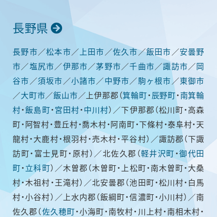
長野県
長野市
／
松本市
／
上田市
／
佐久市
／
飯田市
／
安曇野
市
／
塩尻市
／
伊那市
／
茅野市
／
千曲市
／
諏訪市
／
岡
谷市
／
須坂市
／
小諸市
／
中野市
／
駒ヶ根市
／
東御市
／
大町市
／
飯山市
／上伊那郡（
箕輪町
・
辰野町
・
南箕輪
村
・
飯島町
・
宮田村
・
中川村
）／下伊那郡（松川町・高森
町・阿智村・豊丘村・喬木村・阿南町・下條村・泰阜村・天
龍村・大鹿村・根羽村・売木村・平谷村）／諏訪郡（下諏
訪町・富士見町・原村）／北佐久郡（
軽井沢町
・
御代田
町
・
立科町
）／木曽郡（木曽町・上松町・南木曽町・大桑
村・木祖村・王滝村）／北安曇郡（池田町・松川村・白馬
村・小谷村）／上水内郡（飯綱町・信濃町・小川村）／南
佐久郡（
佐久穂町
・小海町・南牧村・川上村・南相木村・