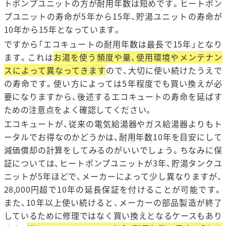
トポンプユニットの方が耐用年数は短めです。ヒートポン
プユニットの寿命が5年から15年、貯湯ユニットの寿命が
10年から15年となっています。
ですから「エコキュートの耐用年数は最長で15年」となり
ます。これは
お湯を使う頻度や量、使用環境やメンテナン
スによって異なってきます
ので、大切に使い続けたうえで
の寿命です。使い方によっては5年程度でも買い換えが必
要になりますから、後述するエコキュートの寿命を延ばす
ための注意点をよく確認してください。
エコキュートが、従来の電気給湯器やガス給湯器よりもト
ータルでお得なのかどうかは、耐用年数10年を目安にして
減価償却の計算をしてみるのがいいでしょう。ちなみに保
証については、ヒートポンプユニットが3年、貯湯タンクユ
ニットが5年ほどで、メーカーによって少し異なりますが、
28,000円超で10年の延長保証を付けることが可能です。
また、10年以上使い続けると、メーカーの部品製造が終了
しているために修理ではなく買い換えとなるケースもあり