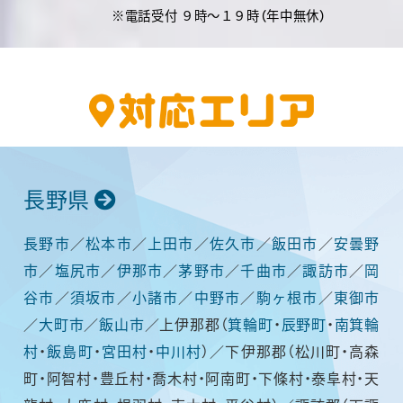
※電話受付 ９時～１９時（年中無休）
長野県
長野市
／
松本市
／
上田市
／
佐久市
／
飯田市
／
安曇野
市
／
塩尻市
／
伊那市
／
茅野市
／
千曲市
／
諏訪市
／
岡
谷市
／
須坂市
／
小諸市
／
中野市
／
駒ヶ根市
／
東御市
／
大町市
／
飯山市
／上伊那郡（
箕輪町
・
辰野町
・
南箕輪
村
・
飯島町
・
宮田村
・
中川村
）／下伊那郡（松川町・高森
町・阿智村・豊丘村・喬木村・阿南町・下條村・泰阜村・天