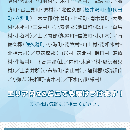
龍村・大鹿村・根羽村・売木村・平谷村）／諏訪郡（下諏
訪町・富士見町・原村）／北佐久郡（
軽井沢町
・
御代田
町
・
立科町
）／木曽郡（木曽町・上松町・南木曽町・大桑
村・木祖村・王滝村）／北安曇郡（池田町・松川村・白馬
村・小谷村）／上水内郡（飯綱町・信濃町・小川村）／南
佐久郡（
佐久穂町
・小海町・南牧村・川上村・南相木村・
北相木村）／東筑摩郡（山形村・筑北村・朝日村・麻績
村・生坂村）／下高井郡（山ノ内町・木島平村・野沢温泉
村）／上高井郡（小布施町・高山村）／埴科郡（坂城町）
／小県郡（長和町・青木村）／下水内郡（栄村）
まずはお気軽にご相談ください。